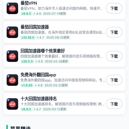
番茄VPN
TV、西瓜视频、QQ音乐、网易云音乐、酷狗音乐、YY
等主流网站应用解除限制，带你穿梭加速回国。目前已
番茄VPN，助力海外华人高速访问国内网络，快速开启
下载
有上百万用户，用户整体好评95%以上，一对一在线客
国内各直播平台,解决国内视频、音乐卡顿问题；更能加
v9.8.5
⭐ 4.6
2025-07-19更新
服支持，保障你的使用体验。
速海量国服游戏，超低延迟稳定不掉线,畅享国内网络！
番茄回国加速器
番茄回国加速器，在海外地区使用B站,经常会遇到B站地
下载
区版权限制/网络IP屏蔽,缓冲卡顿等问题,使用我们的哔
v10.28.0
⭐ 4.7
2025-08-25更新
哩哔哩专用回国VPN,可加速解决各类网络问题,一键网络
回国,全球智能专线为您提供最优线路,一对一技术客服
7*24小时服务。
回国加速器哪个效果最好
回国加速器哪个效果最好，解锁国内音乐视频版权限制.
下载
刷剧不卡，高清秒开. 有效降低国服游戏延迟. 提升国内
v28.5.0
⭐ 4.9
2025-02-28更新
主流应用访问速度 ; 独创加速黑科技 · 海量边缘. 动态多
线. 智能流控。
免费海外翻回国app
免费海外翻回国app，加速访问中国音视频和网站，专
下载
业回国加速器，帮你加速访问优酷、bilibili、腾讯视频、
v1.8.85
⭐ 4.8
2025-05-22更新
爱奇艺等，加速国服游戏，例如原神、阴阳师、和平精
英、使命召唤、天涯明月刀、一梦江湖、幻书启示录、
明日方舟、战双帕弥什、sky光·遇、另一个伊甸园等国
十大回国加速器排名
内各种服务,回国加速器致力于帮助海外华人和留学生、
十大回国加速器排名，解锁国内音乐视频版权限制. 刷剧
下载
港澳台地区用户提供最好的回国游戏和音乐视频加速服
不卡，高清秒开. 有效降低国服游戏延迟. 提升国内主流
v9.9.5
⭐ 4.7
2025-03-12更新
务，可以在海外或港澳台地区流畅加速国服游戏和音视
应用访问速度 ; 独创加速黑科技 · 海量边缘. 动态多线. 智
频服务，提供专业稳定的全球回国线路和游戏加速专
能流控。
线。能加速访问优酷、爱奇艺、腾讯视频、B站、芒果
TV、西瓜视频、QQ音乐、网易云音乐、酷狗音乐、YY
等主流网站应用解除限制，带你穿梭加速回国。目前已
苹果精选