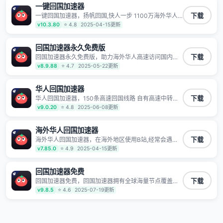
一键回国加速器
一键回国加速器，扬帆回国,快人一步 1100万海外华人
下载
都在用的音乐视频回国加速器 Android iOS Windows
v10.3.80
⭐ 4.8
2025-04-15更新
Mac TV VIP 支持多种加速场景 了解更多 看视频 全球高
速通道搭配第三方CDN节点,解锁加速腾讯视频、爱奇
艺、哔哩哔哩和优酷视频,在国外也能畅快追剧!
回国加速器永久免费版
回国加速器永久免费版，助力海外华人高速访问国内网
下载
络，快速开启国内各直播平台,解决国内视频、音乐卡顿
v8.9.88
⭐ 4.7
2025-05-22更新
问题；更能加速海量国服游戏，超低延迟稳定不掉线,畅
享国内网络！
华人回国加速器
华人回国加速器，150条高速回国线路 自有高速中转节
下载
点 无需注册 一键连接 提供高速线路 应用内直达视频音
v9.0.20
⭐ 4.8
2025-06-08更新
乐app,快人一步 应用模式 App互不干扰 不间断的隐私保
护 数据加密 隐私保护 保持高速同时确保数据不泄露 阻
止第三方对数据进行窃取和监听
海外华人回国加速器
海外华人回国加速器，在海外地区使用B站,经常会遇到B
下载
站地区版权限制/网络IP屏蔽,缓冲卡顿等问题,使用我们
v7.85.0
⭐ 4.9
2025-04-15更新
的哔哩哔哩专用回国VPN,可加速解决各类网络问题,一键
网络回国,全球智能专线为您提供最优线路,一对一技术客
服7*24小时服务。
回国加速器免费
回国加速器免费，回国加速器拥有全球海量节点覆盖，
下载
运营商专线不卡顿超稳定，专为海外华人和留学生打
v9.8.5
⭐ 4.6
2025-07-19更新
造，帮助海外华人免除地域限制，随时高速稳定低延迟
玩国服游戏、观看高清视频、听高品质音乐。