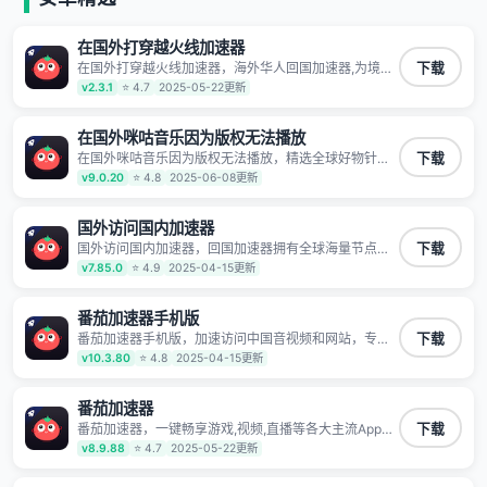
在国外打穿越火线加速器
在国外打穿越火线加速器，海外华人回国加速器,为境外
下载
华人解决海外怎么听歌?海外怎么看剧?海外怎么玩游戏
v2.3.1
⭐ 4.7
2025-05-22更新
不卡等境外难题,全球回国稳定国内节点,专业、流畅加速
让海外党们一键轻松回国,简单好用
在国外咪咕音乐因为版权无法播放
在国外咪咕音乐因为版权无法播放，精选全球好物针对
下载
海外华人、留学生和海外出差用户打造的一款高质量专
v9.0.20
⭐ 4.8
2025-06-08更新
属回国加速器,只要身处海外即可一键加速畅享国内网络:
追剧听歌、影音娱乐、游戏电竞、赛事直播、商务办
公、炒股等多场景的应用及网络加速
国外访问国内加速器
国外访问国内加速器，回国加速器拥有全球海量节点覆
下载
盖，运营商专线不卡顿超稳定，专为海外华人和留学生
v7.85.0
⭐ 4.9
2025-04-15更新
打造，帮助海外华人免除地域限制，随时高速稳定低延
迟玩国服游戏、观看高清视频、听高品质音乐。
番茄加速器手机版
番茄加速器手机版，加速访问中国音视频和网站，专业
下载
回国加速器，帮你加速访问优酷、bilibili、腾讯视频、爱
v10.3.80
⭐ 4.8
2025-04-15更新
奇艺等，加速国服游戏，例如原神、阴阳师、和平精
英、使命召唤、天涯明月刀、一梦江湖、幻书启示录、
明日方舟、战双帕弥什、sky光·遇、另一个伊甸园等国
番茄加速器
内各种服务,回国加速器致力于帮助海外华人和留学生、
番茄加速器，一键畅享游戏,视频,直播等各大主流App应
下载
港澳台地区用户提供最好的回国游戏和音乐视频加速服
用,视频加载极速不卡顿。人在海外听歌,玩国服游戏 简
v8.9.88
⭐ 4.7
2025-05-22更新
务，可以在海外或港澳台地区流畅加速国服游戏和音视
单易用。
频服务，提供专业稳定的全球回国线路和游戏加速专
线。能加速访问优酷、爱奇艺、腾讯视频、B站、芒果