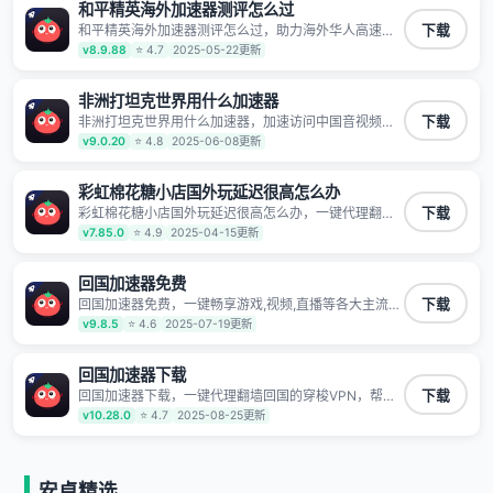
泄露 阻止第三方对数据进行窃取和监听
和平精英海外加速器测评怎么过
和平精英海外加速器测评怎么过，助力海外华人高速访
下载
问国内网络，快速开启国内各直播平台,解决国内视频、
v8.9.88
⭐ 4.7
2025-05-22更新
音乐卡顿问题；更能加速海量国服游戏，超低延迟稳定
不掉线,畅享国内网络！
非洲打坦克世界用什么加速器
非洲打坦克世界用什么加速器，加速访问中国音视频和
下载
网站，专业回国加速器，帮你加速访问优酷、bilibili、腾
v9.0.20
⭐ 4.8
2025-06-08更新
讯视频、爱奇艺等，加速国服游戏，例如原神、阴阳
师、和平精英、使命召唤、天涯明月刀、一梦江湖、幻
书启示录、明日方舟、战双帕弥什、sky光·遇、另一个
彩虹棉花糖小店国外玩延迟很高怎么办
伊甸园等国内各种服务,回国加速器致力于帮助海外华人
彩虹棉花糖小店国外玩延迟很高怎么办，一键代理翻墙
下载
和留学生、港澳台地区用户提供最好的回国游戏和音乐
回国的穿梭VPN，帮助海外华人留学生及港澳台地区用
v7.85.0
⭐ 4.9
2025-04-15更新
视频加速服务，可以在海外或港澳台地区流畅加速国服
户破除地区版权限制问题，一键降低游戏延迟，加速访
游戏和音视频服务，提供专业稳定的全球回国线路和游
问中国网站、游戏及应用。
戏加速专线。能加速访问优酷、爱奇艺、腾讯视频、B
回国加速器免费
站、芒果TV、西瓜视频、QQ音乐、网易云音乐、酷狗
音乐、YY等主流网站应用解除限制，带你穿梭加速回
回国加速器免费，一键畅享游戏,视频,直播等各大主流
下载
国。目前已有上百万用户，用户整体好评95%以上，一
App应用,视频加载极速不卡顿。人在海外听歌,玩国服游
v9.8.5
⭐ 4.6
2025-07-19更新
对一在线客服支持，保障你的使用体验。
戏 简单易用。
回国加速器下载
回国加速器下载，一键代理翻墙回国的穿梭VPN，帮助
下载
海外华人留学生及港澳台地区用户破除地区版权限制问
v10.28.0
⭐ 4.7
2025-08-25更新
题，一键降低游戏延迟，加速访问中国网站、游戏及应
用。
安卓精选