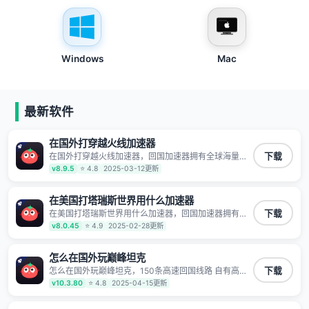
Windows
Mac
最新软件
在国外打穿越火线加速器
在国外打穿越火线加速器，回国加速器拥有全球海量节
下载
点覆盖，运营商专线不卡顿超稳定，专为海外华人和留
v8.9.5
⭐ 4.8
2025-03-12更新
学生打造，帮助海外华人免除地域限制，随时高速稳定
低延迟玩国服游戏、观看高清视频、听高品质音乐。
在美国打塔瑞斯世界用什么加速器
在美国打塔瑞斯世界用什么加速器，回国加速器拥有全
下载
球海量节点覆盖，运营商专线不卡顿超稳定，专为海外
v8.0.45
⭐ 4.9
2025-02-28更新
华人和留学生打造，帮助海外华人免除地域限制，随时
高速稳定低延迟玩国服游戏、观看高清视频、听高品质
音乐。
怎么在国外玩巅峰坦克
怎么在国外玩巅峰坦克，150条高速回国线路 自有高速
下载
中转节点 无需注册 一键连接 提供高速线路 应用内直达
v10.3.80
⭐ 4.8
2025-04-15更新
视频音乐app,快人一步 应用模式 App互不干扰 不间断的
隐私保护 数据加密 隐私保护 保持高速同时确保数据不