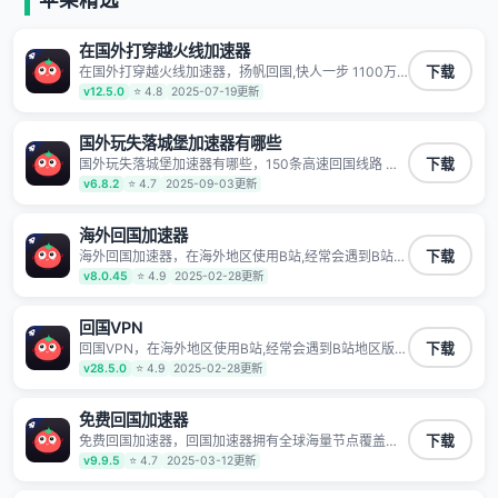
有上百万用户，用户整体好评95%以上，一对一在线客
服支持，保障你的使用体验。
在国外打穿越火线加速器
在国外打穿越火线加速器，扬帆回国,快人一步 1100万
下载
海外华人都在用的音乐视频回国加速器 Android iOS
v12.5.0
⭐ 4.8
2025-07-19更新
Windows Mac TV VIP 支持多种加速场景 了解更多 看
视频 全球高速通道搭配第三方CDN节点,解锁加速腾讯
视频、爱奇艺、哔哩哔哩和优酷视频,在国外也能畅快追
国外玩失落城堡加速器有哪些
剧!
国外玩失落城堡加速器有哪些，150条高速回国线路 自
下载
有高速中转节点 无需注册 一键连接 提供高速线路 应用
v6.8.2
⭐ 4.7
2025-09-03更新
内直达视频音乐app,快人一步 应用模式 App互不干扰 不
间断的隐私保护 数据加密 隐私保护 保持高速同时确保
数据不泄露 阻止第三方对数据进行窃取和监听
海外回国加速器
海外回国加速器，在海外地区使用B站,经常会遇到B站地
下载
区版权限制/网络IP屏蔽,缓冲卡顿等问题,使用我们的哔
v8.0.45
⭐ 4.9
2025-02-28更新
哩哔哩专用回国VPN,可加速解决各类网络问题,一键网络
回国,全球智能专线为您提供最优线路,一对一技术客服
7*24小时服务。
回国VPN
回国VPN，在海外地区使用B站,经常会遇到B站地区版权
下载
限制/网络IP屏蔽,缓冲卡顿等问题,使用我们的哔哩哔哩
v28.5.0
⭐ 4.9
2025-02-28更新
专用回国VPN,可加速解决各类网络问题,一键网络回国,
全球智能专线为您提供最优线路,一对一技术客服7*24小
时服务。
免费回国加速器
免费回国加速器，回国加速器拥有全球海量节点覆盖，
下载
运营商专线不卡顿超稳定，专为海外华人和留学生打
v9.9.5
⭐ 4.7
2025-03-12更新
造，帮助海外华人免除地域限制，随时高速稳定低延迟
玩国服游戏、观看高清视频、听高品质音乐。